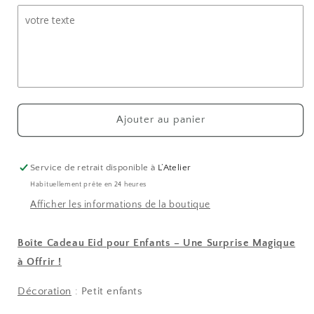
de
de
Boîte
Boîte
Enfant
Enfant
Eid
Eid
Mubarak
Mubarak
Ajouter au panier
Service de retrait disponible à
L’Atelier
Habituellement prête en 24 heures
Afficher les informations de la boutique
Boîte Cadeau Eid pour Enfants – Une Surprise Magique
à Offrir !
Décoration
: Petit enfants