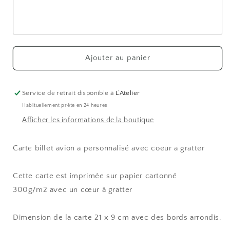
surprise
surprise
à
à
gratter
gratter
personnalisée
personnalisée
Ajouter au panier
Service de retrait disponible à
L’Atelier
Habituellement prête en 24 heures
Afficher les informations de la boutique
Carte billet avion a personnalisé avec coeur a gratter
Cette carte est imprimée sur papier cartonné
300g/m2
avec un cœur à gratter
Dimension de la carte
21 x 9 cm
avec des bords arrondis.