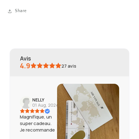
Share
avis
4.9
27
avis
NELLY
01 Aug, 2024
Magnifique, un
super cadeau.
Je recommande