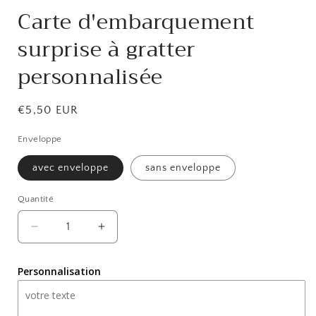
Carte d'embarquement
surprise à gratter
personnalisée
Prix
€5,50 EUR
habituel
Enveloppe
avec enveloppe
sans enveloppe
Quantité
Réduire
Augmenter
la
la
quantité
quantité
Personnalisation
de
de
Carte
Carte
d&#39;embarquement
d&#39;embarquement