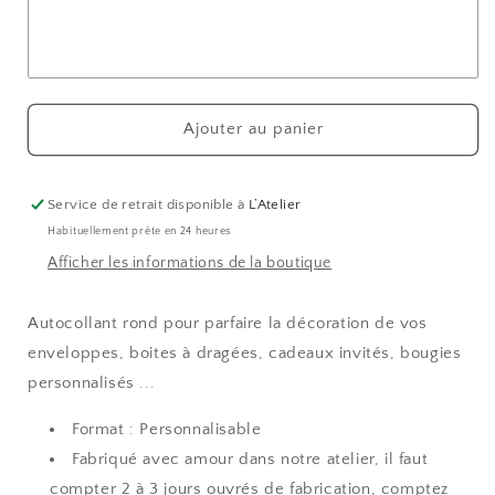
Fleuri
Fleuri
Ajouter au panier
Service de retrait disponible à
L’Atelier
Habituellement prête en 24 heures
Afficher les informations de la boutique
Autocollant rond pour parfaire la décoration de vos
enveloppes, boites à dragées, cadeaux invités, bougies
personnalisés ...
Format : Personnalisable
Fabriqué avec amour dans notre atelier, il faut
compter 2 à 3 jours ouvrés de fabrication, comptez