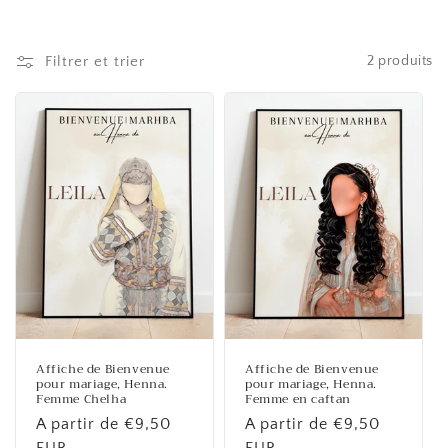
l
l
Filtrer et trier
2 produits
e
c
t
i
o
n
:
Affiche de Bienvenue
Affiche de Bienvenue
pour mariage, Henna.
pour mariage, Henna.
Femme Chelha
Femme en caftan
Prix
A partir de €9,50
Prix
A partir de €9,50