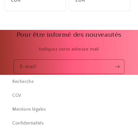
habituel
EUR
habituel
EUR
Pour être informé des nouveautés
Indiquez votre adresse mail
E-mail
Recherche
CGV
Mentions légales
Confidentialités