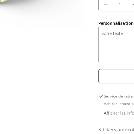
Réduire
la
quantité
Personnalisation
de
Stickers
Eid
Mubarak
Floral
Service de retrai
Habituellement p
Afficher les in
Stickers autoco