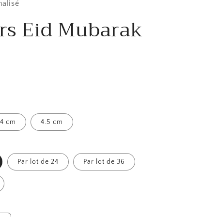
nalisé
ers Eid Mubarak
4 cm
4.5 cm
Par lot de 24
Par lot de 36