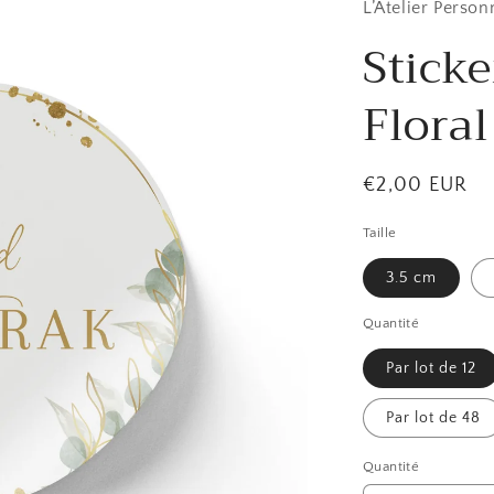
L’Atelier Person
Stick
Floral
Prix
€2,00 EUR
habituel
Taille
3.5 cm
Quantité
Par lot de 12
Par lot de 48
Quantité