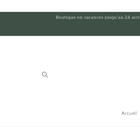
et
passer
au
Boutique en vacances jusqu’au 24 av
contenu
Accueil
Passer aux