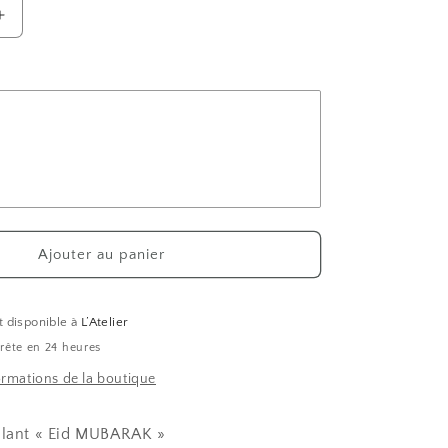
Augmenter
la
quantité
de
Stickers
Eid
Mubarak
Floral
Ajouter au panier
t disponible à
L’Atelier
rête en 24 heures
formations de la boutique
llant « Eid MUBARAK »