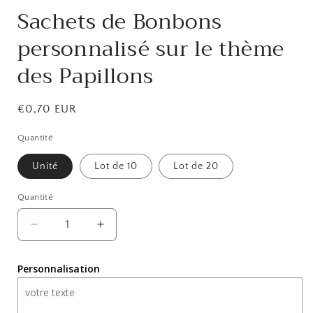
Sachets de Bonbons
personnalisé sur le thème
des Papillons
Prix
€0,70 EUR
habituel
Quantité
Unité
Lot de 10
Lot de 20
Quantité
Réduire
Augmenter
la
la
quantité
quantité
Personnalisation
de
de
Sachets
Sachets
de
de