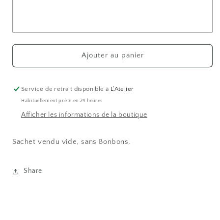
Bonbons
Bonbons
personnalisé
personnalisé
sur
sur
le
le
thème
thème
des
des
Ajouter au panier
Papillons
Papillons
Service de retrait disponible à
L’Atelier
Habituellement prête en 24 heures
Afficher les informations de la boutique
Sachet vendu vide, sans Bonbons.
Share