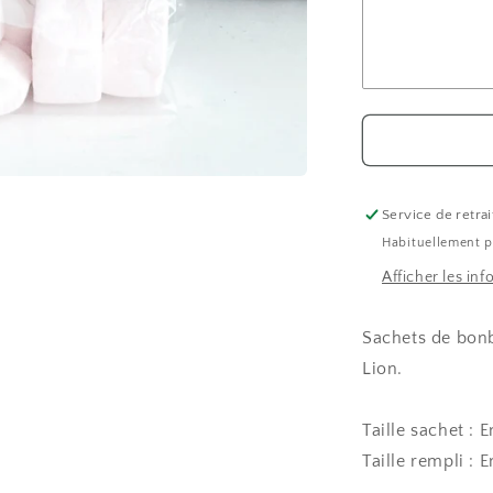
de
bonbons
personnalis
Roi
Lion
Service de retrai
Habituellement p
Afficher les in
Sachets de bonb
Lion.
Taille sachet : E
Taille rempli : E