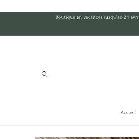
et
passer
au
Boutique en vacances jusqu’au 24 av
contenu
Accueil
Passer aux