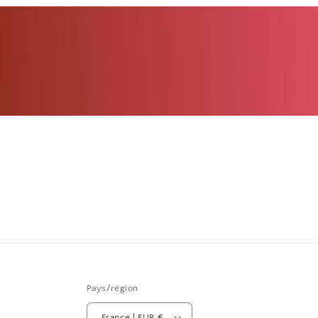
Pays/région
France | EUR €