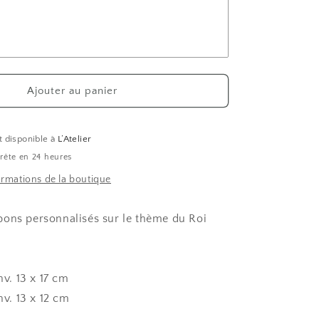
de
bonbons
és
personnalisés
Roi
Lion
Ajouter au panier
t disponible à
L’Atelier
rête en 24 heures
formations de la boutique
ons personnalisés sur le thème du Roi
nv. 13 x 17 cm
nv. 13 x 12 cm